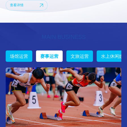
查看详情
MAIN BUSINESS
场馆运营
赛事运营
文旅运营
水上休闲娱
主
营