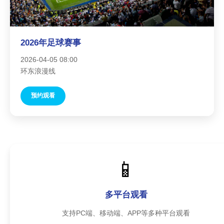
2026年足球赛事
2026-04-05 08:00
环东浪漫线
预约观看
📱
多平台观看
支持PC端、移动端、APP等多种平台观看