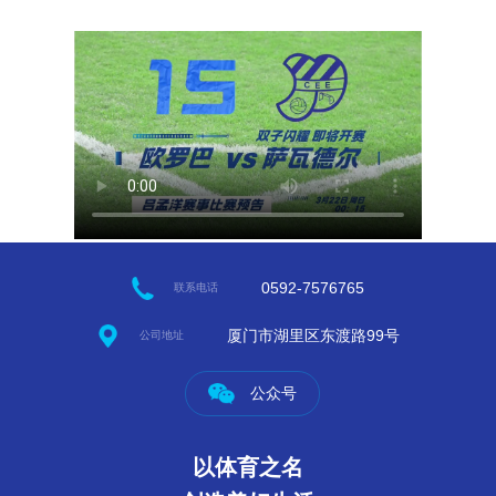
0592-7576765
联系电话
厦门市湖里区东渡路99号
公司地址
公众号
以体育之名