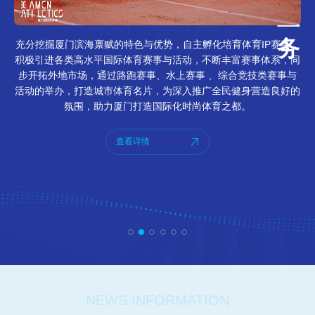
业
EVENT OPERATIONS
务
充分挖掘厦门滨海禀赋的特色与优势，自主孵化培育体育IP赛事，
积极引进各类高水平国际体育赛事与活动，不断丰富赛事体系，同
步开拓外地市场，通过路跑赛事、水上赛事 、综合竞技类赛事与
活动的举办，打造城市体育名片，为深入推广全民健身营造良好的
氛围，助力厦门打造国际化时尚体育之都。
查看详情
【企业公告】
2025-10-24：关于厦门美峰体育公园绿化管养及保
洁服务项目的招标公告
【企业公告】
2026-01-23：股权处置全流程专项法律顾问服务询
价采购结果公示
NEWS INFORMATION