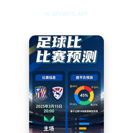
AI SPORTS APP
AI
运
动