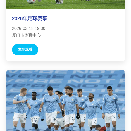
2026年足球赛事
2026-03-18 19:30
厦门市体育中心
立即观看