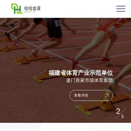
福建省体育产业示范单位
厦门首家市级体育集团
查看详情
2
3