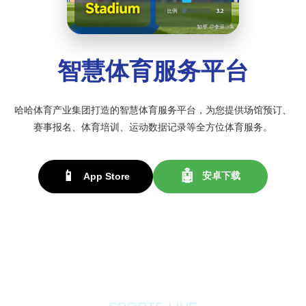
AP
智慧体育服务平台
哈哈体育产业集团打造的智慧体育服务平台，为您提供场馆预订、
赛事报名、体育培训、运动数据记录等全方位体育服务。
安卓下载
App Store